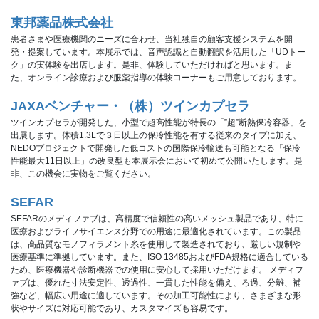
東邦薬品株式会社
患者さまや医療機関のニーズに合わせ、当社独自の顧客支援システムを開
発・提案しています。本展示では、音声認識と自動翻訳を活用した「UDトー
ク」の実体験を出店します。是非、体験していただければと思います。ま
た、オンライン診療および服薬指導の体験コーナーもご用意しております。
JAXAベンチャー・（株）ツインカプセラ
ツインカプセラが開発した、小型で超高性能が特長の「”超”断熱保冷容器」を
出展します。体積1.3Lで３日以上の保冷性能を有する従来のタイプに加え、
NEDOプロジェクトで開発した低コストの国際保冷輸送も可能となる「保冷
性能最大11日以上」の改良型も本展示会において初めて公開いたします。是
非、この機会に実物をご覧ください。
SEFAR
SEFARのメディファブは、高精度で信頼性の高いメッシュ製品であり、特に
医療およびライフサイエンス分野での用途に最適化されています。この製品
は、高品質なモノフィラメント糸を使用して製造されており、厳しい規制や
医療基準に準拠しています。また、ISO 13485およびFDA規格に適合している
ため、医療機器や診断機器での使用に安心して採用いただけます。 メディフ
ァブは、優れた寸法安定性、透過性、一貫した性能を備え、ろ過、分離、補
強など、幅広い用途に適しています。その加工可能性により、さまざまな形
状やサイズに対応可能であり、カスタマイズも容易です。