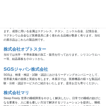
性能ダンスロボット「プリメイドAI」の実演をはじめ、イノベーション人材
育成のための「ロボット開発FUN実践講座」を紹介いたします。
株式会社キョーワハーツ
当社は微細精密金属プレス成形品を製造しており、殆どの製品が2㎜四方以下
の大きさの微小成形品です。その成形品の主要な用途として医療器具があり
ます。成形に用いる金属はステンレス、チタン、ニッケル合金、記憶合金、
マグネシウム合金など医療器具に多く使われる品種が数多く有ります。当社
の展示品はこれらの製品例です。
株式会社オプトスター
当社では光学・半導体基板の加工・販売を行っております。シリコンウエハ
ー等、結晶基板を小ロットから。
SGS
ジャパン株式会社
SGSは、検査・検証・試験・認証におけるリーディングカンパニーとして、
世界最大級の規模と実績を有します。本展示では、医療機器の様々な製品試
験・分析・認証サービスのご紹介をいたします。是非お立ち寄りください。
株式会社マリ
Sleep Freely. 世界の睡眠障害をやさしく解決したい。日常での睡眠の妨げに
なる要素を、人に最も優しい方法で解決するソリューションを提供し、睡眠