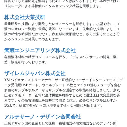
障害で生じる諸問題を解消するためにマリは設立されました。本展示ではミ
リ波レーダによる非接触バイタルセンシング機器を展示します。
株式会社大菜技研
産総研発の技術により開発したレオメーターを展示します。小型で特に、血
液のレオロジー測定に最適な装置になっています。先進的な技術により、血
液の粘性や粘弾性だけでなく、赤血球の変形能など、さらに多くのことが分
かるシステムに発展しつつあります。
武蔵エンジニアリング株式会社
各種液体材料の精密コントロールを行う、「ディスペンサー」の開発・製
造・販売を行っております。
ザイレムジャパン株式会社
YSI バイオケミストリーアナライザー直感的なユーザーインターフェース、デ
ータ受信用USBポート、ウェルプレート96枚とマイクロ遠心チューブを含む
多種のサンプルホルダーからサンプルを測定する機能を搭載しました。蒸気
圧法オズモメーター正常な生体機能を維持するために浸透圧は大変重要な要
素です。その晶質浸透圧を短時間で簡単に測定。必要なサンプルはわずか
10μLで、研究開発室から臨床現場まで様々な用途に対応します。 
アルテサーノ・デザイン合同会社
工業デザイン開発企業として医療・福祉機器や研究機器などのデザイン開