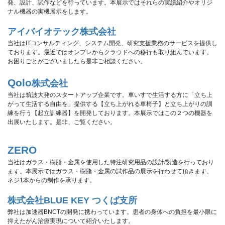
発、設計、試作などを行っています。本展示ではそれらの実績紹介やオリジ
ナル機器の実機展示をします。
アイバイオテック株式会社
当社はITコンサルティング、システム開発、研究支援業務のサービスを提供し
ております。最近ではオンプレからクラウドへの移行も取り組んでいます。
お困りごとがございましたら是非ご相談ください。
Qolo
株式会社
当社は筑波大発のスタートアップ企業です。車いすで生活する方に「立ち上
がって生活する自由を」提供する【立ち上がれる車椅子】と立ち上がりの訓
練を行う【起立訓練器】を開発しております。本展示ではこの２つの機器を
出展いたします。是非、ご覧ください。
ZERO
当社はガラス・樹脂・金属を使用した特注研究用品の設計/製造を行っており
ます。本展示ではガラス・樹脂・金属の試作品の展示を行わせて頂きます。
ネジ1本からの制作を承ります。
株式会社BLUE KEY つくば支所
弊社は加速器BNCTの開発に携わっています。患者の身体への負担を最小限に
抑えたがん治療実現について紹介いたします。