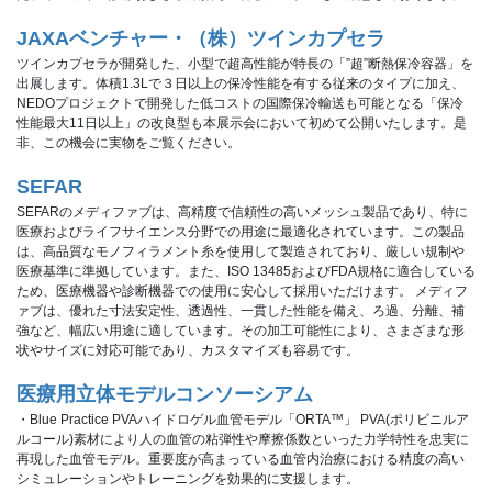
JAXAベンチャー・（株）ツインカプセラ
ツインカプセラが開発した、小型で超高性能が特長の「”超”断熱保冷容器」を
出展します。体積1.3Lで３日以上の保冷性能を有する従来のタイプに加え、
NEDOプロジェクトで開発した低コストの国際保冷輸送も可能となる「保冷
性能最大11日以上」の改良型も本展示会において初めて公開いたします。是
非、この機会に実物をご覧ください。
SEFAR
SEFARのメディファブは、高精度で信頼性の高いメッシュ製品であり、特に
医療およびライフサイエンス分野での用途に最適化されています。この製品
は、高品質なモノフィラメント糸を使用して製造されており、厳しい規制や
医療基準に準拠しています。また、ISO 13485およびFDA規格に適合している
ため、医療機器や診断機器での使用に安心して採用いただけます。 メディフ
ァブは、優れた寸法安定性、透過性、一貫した性能を備え、ろ過、分離、補
強など、幅広い用途に適しています。その加工可能性により、さまざまな形
状やサイズに対応可能であり、カスタマイズも容易です。
医療用立体モデルコンソーシアム
・Blue Practice PVAハイドロゲル血管モデル「ORTA™」 PVA(ポリビニルア
ルコール)素材により人の血管の粘弾性や摩擦係数といった力学特性を忠実に
再現した血管モデル。重要度が高まっている血管内治療における精度の高い
シミュレーションやトレーニングを効果的に支援します。