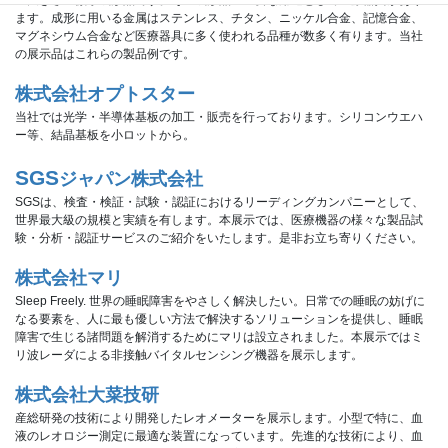
ます。成形に用いる金属はステンレス、チタン、ニッケル合金、記憶合金、
マグネシウム合金など医療器具に多く使われる品種が数多く有ります。当社
の展示品はこれらの製品例です。
株式会社オプトスター
当社では光学・半導体基板の加工・販売を行っております。シリコンウエハ
ー等、結晶基板を小ロットから。
SGS
ジャパン株式会社
SGSは、検査・検証・試験・認証におけるリーディングカンパニーとして、
世界最大級の規模と実績を有します。本展示では、医療機器の様々な製品試
験・分析・認証サービスのご紹介をいたします。是非お立ち寄りください。
株式会社マリ
Sleep Freely. 世界の睡眠障害をやさしく解決したい。日常での睡眠の妨げに
なる要素を、人に最も優しい方法で解決するソリューションを提供し、睡眠
障害で生じる諸問題を解消するためにマリは設立されました。本展示ではミ
リ波レーダによる非接触バイタルセンシング機器を展示します。
株式会社大菜技研
産総研発の技術により開発したレオメーターを展示します。小型で特に、血
液のレオロジー測定に最適な装置になっています。先進的な技術により、血