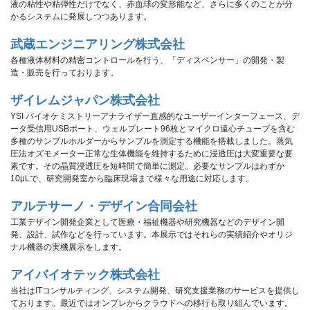
液の粘性や粘弾性だけでなく、赤血球の変形能など、さらに多くのことが分
かるシステムに発展しつつあります。
武蔵エンジニアリング株式会社
各種液体材料の精密コントロールを行う、「ディスペンサー」の開発・製
造・販売を行っております。
ザイレムジャパン株式会社
YSI バイオケミストリーアナライザー直感的なユーザーインターフェース、デ
ータ受信用USBポート、ウェルプレート96枚とマイクロ遠心チューブを含む
多種のサンプルホルダーからサンプルを測定する機能を搭載しました。蒸気
圧法オズモメーター正常な生体機能を維持するために浸透圧は大変重要な要
素です。その晶質浸透圧を短時間で簡単に測定。必要なサンプルはわずか
10μLで、研究開発室から臨床現場まで様々な用途に対応します。 
アルテサーノ・デザイン合同会社
工業デザイン開発企業として医療・福祉機器や研究機器などのデザイン開
発、設計、試作などを行っています。本展示ではそれらの実績紹介やオリジ
ナル機器の実機展示をします。
アイバイオテック株式会社
当社はITコンサルティング、システム開発、研究支援業務のサービスを提供し
ております。最近ではオンプレからクラウドへの移行も取り組んでいます。