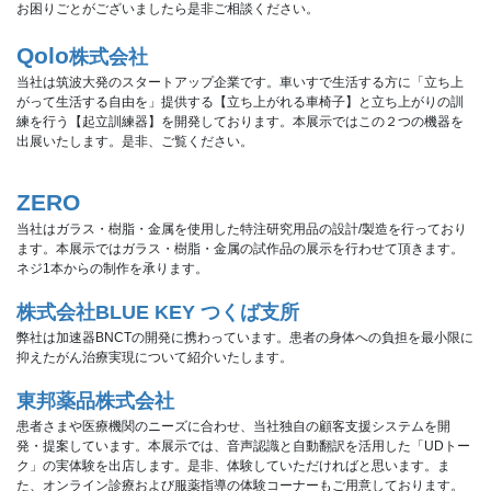
お困りごとがございましたら是非ご相談ください。
Qolo
株式会社
当社は筑波大発のスタートアップ企業です。車いすで生活する方に「立ち上
がって生活する自由を」提供する【立ち上がれる車椅子】と立ち上がりの訓
練を行う【起立訓練器】を開発しております。本展示ではこの２つの機器を
出展いたします。是非、ご覧ください。
ZERO
当社はガラス・樹脂・金属を使用した特注研究用品の設計/製造を行っており
ます。本展示ではガラス・樹脂・金属の試作品の展示を行わせて頂きます。
ネジ1本からの制作を承ります。
株式会社BLUE KEY つくば支所
弊社は加速器BNCTの開発に携わっています。患者の身体への負担を最小限に
抑えたがん治療実現について紹介いたします。
東邦薬品株式会社
患者さまや医療機関のニーズに合わせ、当社独自の顧客支援システムを開
発・提案しています。本展示では、音声認識と自動翻訳を活用した「UDトー
ク」の実体験を出店します。是非、体験していただければと思います。ま
た、オンライン診療および服薬指導の体験コーナーもご用意しております。