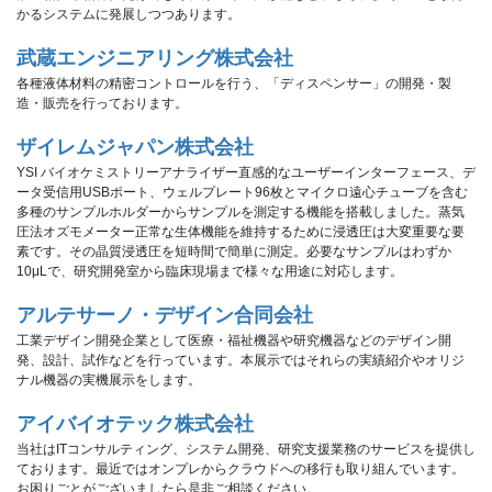
かるシステムに発展しつつあります。
武蔵エンジニアリング株式会社
各種液体材料の精密コントロールを行う、「ディスペンサー」の開発・製
造・販売を行っております。
ザイレムジャパン株式会社
YSI バイオケミストリーアナライザー直感的なユーザーインターフェース、デ
ータ受信用USBポート、ウェルプレート96枚とマイクロ遠心チューブを含む
多種のサンプルホルダーからサンプルを測定する機能を搭載しました。蒸気
圧法オズモメーター正常な生体機能を維持するために浸透圧は大変重要な要
素です。その晶質浸透圧を短時間で簡単に測定。必要なサンプルはわずか
10μLで、研究開発室から臨床現場まで様々な用途に対応します。 
アルテサーノ・デザイン合同会社
工業デザイン開発企業として医療・福祉機器や研究機器などのデザイン開
発、設計、試作などを行っています。本展示ではそれらの実績紹介やオリジ
ナル機器の実機展示をします。
アイバイオテック株式会社
当社はITコンサルティング、システム開発、研究支援業務のサービスを提供し
ております。最近ではオンプレからクラウドへの移行も取り組んでいます。
お困りごとがございましたら是非ご相談ください。