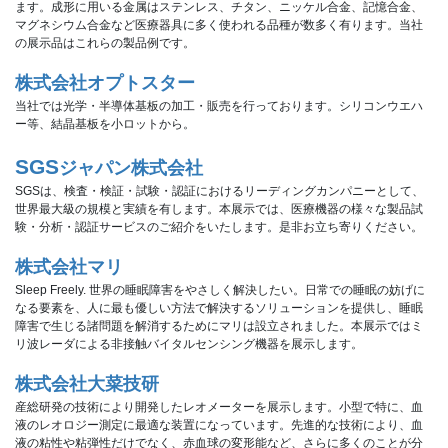
ます。成形に用いる金属はステンレス、チタン、ニッケル合金、記憶合金、
マグネシウム合金など医療器具に多く使われる品種が数多く有ります。当社
の展示品はこれらの製品例です。
株式会社オプトスター
当社では光学・半導体基板の加工・販売を行っております。シリコンウエハ
ー等、結晶基板を小ロットから。
SGS
ジャパン株式会社
SGSは、検査・検証・試験・認証におけるリーディングカンパニーとして、
世界最大級の規模と実績を有します。本展示では、医療機器の様々な製品試
験・分析・認証サービスのご紹介をいたします。是非お立ち寄りください。
株式会社マリ
Sleep Freely. 世界の睡眠障害をやさしく解決したい。日常での睡眠の妨げに
なる要素を、人に最も優しい方法で解決するソリューションを提供し、睡眠
障害で生じる諸問題を解消するためにマリは設立されました。本展示ではミ
リ波レーダによる非接触バイタルセンシング機器を展示します。
株式会社大菜技研
産総研発の技術により開発したレオメーターを展示します。小型で特に、血
液のレオロジー測定に最適な装置になっています。先進的な技術により、血
液の粘性や粘弾性だけでなく、赤血球の変形能など、さらに多くのことが分