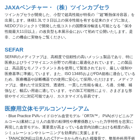
JAXAベンチャー・（株）ツインカプセラ
ツインカプセラが開発した、小型で超高性能が特長の「”超”断熱保冷容器」を
出展します。体積1.3Lで３日以上の保冷性能を有する従来のタイプに加え、
NEDOプロジェクトで開発した低コストの国際保冷輸送も可能となる「保冷
性能最大11日以上」の改良型も本展示会において初めて公開いたします。是
非、この機会に実物をご覧ください。
SEFAR
SEFARのメディファブは、高精度で信頼性の高いメッシュ製品であり、特に
医療およびライフサイエンス分野での用途に最適化されています。この製品
は、高品質なモノフィラメント糸を使用して製造されており、厳しい規制や
医療基準に準拠しています。また、ISO 13485およびFDA規格に適合している
ため、医療機器や診断機器での使用に安心して採用いただけます。 メディフ
ァブは、優れた寸法安定性、透過性、一貫した性能を備え、ろ過、分離、補
強など、幅広い用途に適しています。その加工可能性により、さまざまな形
状やサイズに対応可能であり、カスタマイズも容易です。
医療用立体モデルコンソーシアム
・Blue Practice PVAハイドロゲル血管モデル「ORTA™」 PVA(ポリビニルア
ルコール)素材により人の血管の粘弾性や摩擦係数といった力学特性を忠実に
再現した血管モデル。重要度が高まっている血管内治療における精度の高い
シミュレーションやトレーニングを効果的に支援します。
・TANACBONEは日本人の CTデータから作られた模擬骨で、整形外科用手術