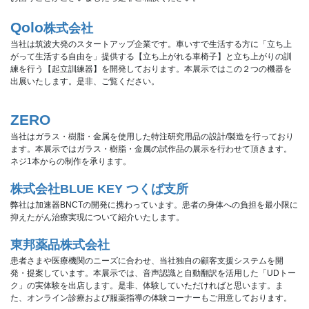
Qolo
株式会社
当社は筑波大発のスタートアップ企業です。車いすで生活する方に「立ち上
がって生活する自由を」提供する【立ち上がれる車椅子】と立ち上がりの訓
練を行う【起立訓練器】を開発しております。本展示ではこの２つの機器を
出展いたします。是非、ご覧ください。
ZERO
当社はガラス・樹脂・金属を使用した特注研究用品の設計/製造を行っており
ます。本展示ではガラス・樹脂・金属の試作品の展示を行わせて頂きます。
ネジ1本からの制作を承ります。
株式会社BLUE KEY つくば支所
弊社は加速器BNCTの開発に携わっています。患者の身体への負担を最小限に
抑えたがん治療実現について紹介いたします。
東邦薬品株式会社
患者さまや医療機関のニーズに合わせ、当社独自の顧客支援システムを開
発・提案しています。本展示では、音声認識と自動翻訳を活用した「UDトー
ク」の実体験を出店します。是非、体験していただければと思います。ま
た、オンライン診療および服薬指導の体験コーナーもご用意しております。