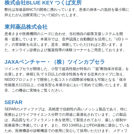
株式会社BLUE KEY つくば支所
弊社は加速器BNCTの開発に携わっています。患者の身体への負担を最小限に
抑えたがん治療実現について紹介いたします。
東邦薬品株式会社
患者さまや医療機関のニーズに合わせ、当社独自の顧客支援システムを開
発・提案しています。本展示では、音声認識と自動翻訳を活用した「UDトー
ク」の実体験を出店します。是非、体験していただければと思います。ま
た、オンライン診療および服薬指導の体験コーナーもご用意しております。
JAXAベンチャー・（株）ツインカプセラ
ツインカプセラが開発した、小型で超高性能が特長の「”超”断熱保冷容器」を
出展します。体積1.3Lで３日以上の保冷性能を有する従来のタイプに加え、
NEDOプロジェクトで開発した低コストの国際保冷輸送も可能となる「保冷
性能最大11日以上」の改良型も本展示会において初めて公開いたします。是
非、この機会に実物をご覧ください。
SEFAR
SEFARのメディファブは、高精度で信頼性の高いメッシュ製品であり、特に
医療およびライフサイエンス分野での用途に最適化されています。この製品
は、高品質なモノフィラメント糸を使用して製造されており、厳しい規制や
医療基準に準拠しています。また、ISO 13485およびFDA規格に適合している
ため、医療機器や診断機器での使用に安心して採用いただけます。 メディフ