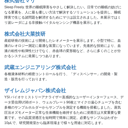
株式会社マリ
Sleep Freely. 世界の睡眠障害をやさしく解決したい。日常での睡眠の妨げに
なる要素を、人に最も優しい方法で解決するソリューションを提供し、睡眠
障害で生じる諸問題を解消するためにマリは設立されました。本展示ではミ
リ波レーダによる非接触バイタルセンシング機器を展示します。
株式会社大菜技研
産総研発の技術により開発したレオメーターを展示します。小型で特に、血
液のレオロジー測定に最適な装置になっています。先進的な技術により、血
液の粘性や粘弾性だけでなく、赤血球の変形能など、さらに多くのことが分
かるシステムに発展しつつあります。
武蔵エンジニアリング株式会社
各種液体材料の精密コントロールを行う、「ディスペンサー」の開発・製
造・販売を行っております。
ザイレムジャパン株式会社
YSI バイオケミストリーアナライザー直感的なユーザーインターフェース、デ
ータ受信用USBポート、ウェルプレート96枚とマイクロ遠心チューブを含む
多種のサンプルホルダーからサンプルを測定する機能を搭載しました。蒸気
圧法オズモメーター正常な生体機能を維持するために浸透圧は大変重要な要
素です。その晶質浸透圧を短時間で簡単に測定。必要なサンプルはわずか
10μLで、研究開発室から臨床現場まで様々な用途に対応します。 