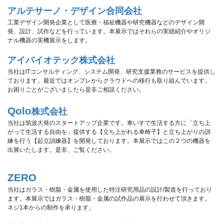
アルテサーノ・デザイン合同会社
工業デザイン開発企業として医療・福祉機器や研究機器などのデザイン開
発、設計、試作などを行っています。本展示ではそれらの実績紹介やオリジ
ナル機器の実機展示をします。
アイバイオテック株式会社
当社はITコンサルティング、システム開発、研究支援業務のサービスを提供し
ております。最近ではオンプレからクラウドへの移行も取り組んでいます。
お困りごとがございましたら是非ご相談ください。
Qolo
株式会社
当社は筑波大発のスタートアップ企業です。車いすで生活する方に「立ち上
がって生活する自由を」提供する【立ち上がれる車椅子】と立ち上がりの訓
練を行う【起立訓練器】を開発しております。本展示ではこの２つの機器を
出展いたします。是非、ご覧ください。
ZERO
当社はガラス・樹脂・金属を使用した特注研究用品の設計/製造を行っており
ます。本展示ではガラス・樹脂・金属の試作品の展示を行わせて頂きます。
ネジ1本からの制作を承ります。