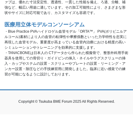
ァブは、優れた寸法安定性、透過性、一貫した性能を備え、ろ過、分離、補
強など、幅広い用途に適しています。その加工可能性により、さまざまな形
状やサイズに対応可能であり、カスタマイズも容易です。
医療用立体モデルコンソーシアム
・Blue Practice PVAハイドロゲル血管モデル「ORTA™」 PVA(ポリビニルア
ルコール)素材により人の血管の粘弾性や摩擦係数といった力学特性を忠実に
再現した血管モデル。重要度が高まっている血管内治療における精度の高い
シミュレーションやトレーニングを効果的に支援します。
・TANACBONEは日本人の CTデータから作られた模擬骨で、整形外科用手術
器具を使用しての骨切り・ガイドピンの挿入・ネイルやラグスクリューの挿
入・カップやステムの設置・スクリューやプレートの設置・リーミング・ア
ンカー設置・除圧などの手技練習用に開発しました。臨床に近い感覚での練
習が可能になるように設計しております。
Copyright © Tsukuba BME Forum 2025 All Rights Reserved.