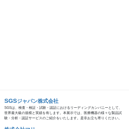
株式会社アサイ・エンジニアリング
アサイ・エンジニアリングは「ロボットをゼロから形にできる創造力」で
様々なロボット、精密機械、医療機器の開発を行っております。今回は、高
性能ダンスロボット「プリメイドAI」の実演をはじめ、イノベーション人材
育成のための「ロボット開発FUN実践講座」を紹介いたします。
株式会社キョーワハーツ
当社は微細精密金属プレス成形品を製造しており、殆どの製品が2㎜四方以下
の大きさの微小成形品です。その成形品の主要な用途として医療器具があり
ます。成形に用いる金属はステンレス、チタン、ニッケル合金、記憶合金、
マグネシウム合金など医療器具に多く使われる品種が数多く有ります。当社
の展示品はこれらの製品例です。
株式会社オプトスター
当社では光学・半導体基板の加工・販売を行っております。シリコンウエハ
ー等、結晶基板を小ロットから。
SGS
ジャパン株式会社
SGSは、検査・検証・試験・認証におけるリーディングカンパニーとして、
世界最大級の規模と実績を有します。本展示では、医療機器の様々な製品試
験・分析・認証サービスのご紹介をいたします。是非お立ち寄りください。